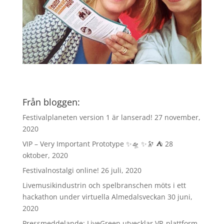
Från bloggen:
Festivalplaneten version 1 är lanserad!
27 november,
2020
VIP – Very Important Prototype ✨🛸 ✨🔭 ⛺️
28
oktober, 2020
Festivalnostalgi online!
26 juli, 2020
Livemusikindustrin och spelbranschen möts i ett
hackathon under virtuella Almedalsveckan
30 juni,
2020
Pressmeddelande: LiveGreen utvecklar VR-plattform