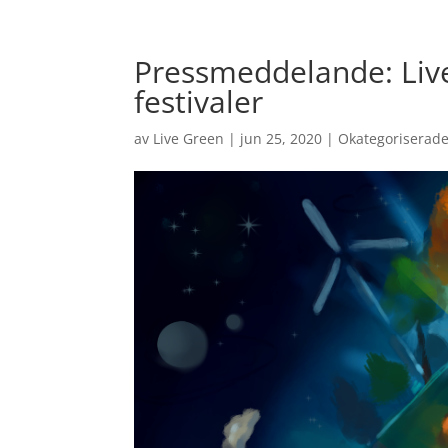
Pressmeddelande: Live
festivaler
av
Live Green
|
jun 25, 2020
|
Okategoriserad