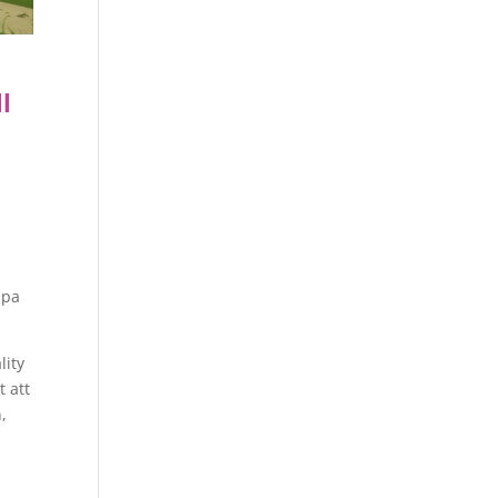
l
lpa
lity
t att
,