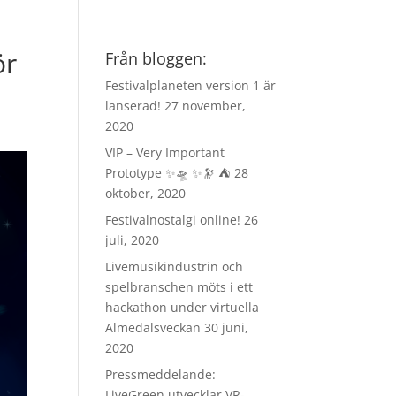
ör
Från bloggen:
Festivalplaneten version 1 är
lanserad!
27 november,
2020
VIP – Very Important
Prototype ✨🛸 ✨🔭 ⛺️
28
oktober, 2020
Festivalnostalgi online!
26
juli, 2020
Livemusikindustrin och
spelbranschen möts i ett
hackathon under virtuella
Almedalsveckan
30 juni,
2020
Pressmeddelande:
LiveGreen utvecklar VR-