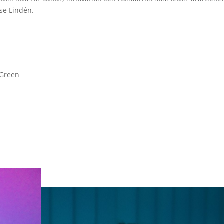
ise Lindén.
eGreen