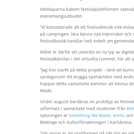
Idéskaparna bakom festivalplattformen saknade
evenemangsutbudet.
“Vi konstaterade att ett festivalbesök inte enb
på campingen, lära känna nya människor och 
festivalbesök handlar helt enkelt om gemensk
Målet är därför att utveckla en ny typ av digita
festivalkänslan i det virtuella rummet. För a
“Jag tror starkt på detta projekt – tänk att kun
vardagsrum! Att brygga spelvärlden med andra
hoppas detta samarbete kommer att bevisa det
Made.
Under augusti beräknas en prototyp av festival
utformats i samarbete med studenter från
Ble
satsningen är
Something We Made
,
Nortic
oc
Blekinge och Kulturförvaltningen i Karlskrona.
“Vår vision är att plattformen på sikt blir en 