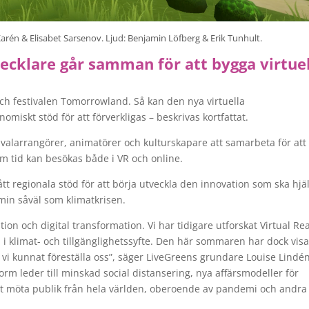
Karén & Elisabet Sarsenov. Ljud: Benjamin Löfberg & Erik Tunhult.
ecklare går samman för att bygga virtuel
ch festivalen Tomorrowland. Så kan den nya virtuella
nomiskt stöd för att förverkligas – beskrivas kortfattat.
alarrangörer, animatörer och kulturskapare att samarbeta för att
om tid kan besökas både i VR och online.
tt regionala stöd för att börja utveckla den innovation som ska hjä
min såväl som klimatkrisen.
ion och digital transformation. Vi har tidigare utforskat Virtual Rea
 i klimat- och tillgänglighetssyfte. Den här sommaren har dock visa
 vi kunnat föreställa oss”, säger LiveGreens grundare Louise Lindén
form leder till minskad social distansering, nya affärsmodeller för
att möta publik från hela världen, oberoende av pandemi och andra