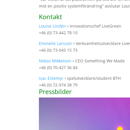
mot en positiv systemförändring” avslutar Lou
Kontakt
Louise Lindén
• Innovationschef LiveGreen
+46 (0) 73-442 78 10
Emmelie Larsson
• Verksamhetsutvecklare Liv
+46 (0) 73-045 15 73
Niklas Mikkelsen
• CEO Something We Made
+46 (0) 70-427 36 84
Isac Estemyr
• spelutvecklare/student BTH
+46 (0) 72-974 38 79
Pressbilder