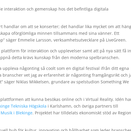
 interaktion och gemenskap hos det befintliga digitala
art handlar om att se konserter; det handlar lika mycket om att hän
skapa oförglömliga minnen tillsammans med sina vänner. Ett
ap” säger Emmelie Larsson, verksamhetsutvecklare på LiveGreen.
l plattform för interaktion och upplevelser samt att på nya sätt få i
tt uppnå detta krävs kunskap från den moderna spelbranschen.
na uppleva någonting så coolt som en digital festival ifrån ditt egna
 branscher vet jag av erfarenhet är någonting framgångsrikt och j
” säger Niklas Mikkelsen, grundare av spelstudion Something We
plattformen att kunna besökas online och i Virtual Reality. Idén ha
kinge Tekniska Högskola
i Karlshamn, och övriga partners till
h
Musik i Blekinge
. Projektet har tilldelats ekonomiskt stöd av Regio
virtuell hub för kultur, innovation och hållbarhet som leder bransche