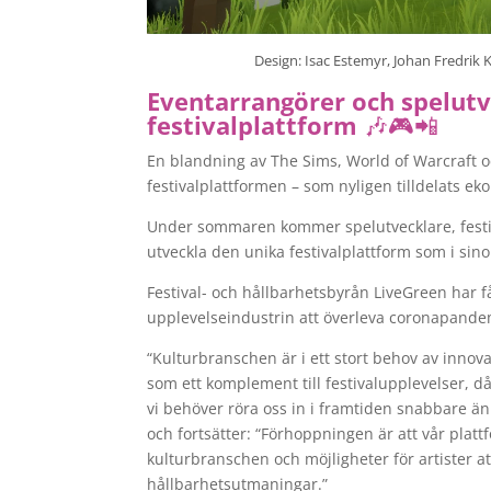
Design: Isac Estemyr, Johan Fredrik 
Eventarrangörer och spelutv
festivalplattform
🎶🎮📲
En blandning av The Sims, World of Warcraft o
festivalplattformen – som nyligen tilldelats eko
Under sommaren kommer spelutvecklare, festiv
utveckla den unika festivalplattform som i sin
Festival- och hållbarhetsbyrån LiveGreen har få
upplevelseindustrin att överleva coronapande
“Kulturbranschen är i ett stort behov av innovat
som ett komplement till festivalupplevelser, då
vi behöver röra oss in i framtiden snabbare än
och fortsätter: “Förhoppningen är att vår platt
kulturbranschen och möjligheter för artister 
hållbarhetsutmaningar.”