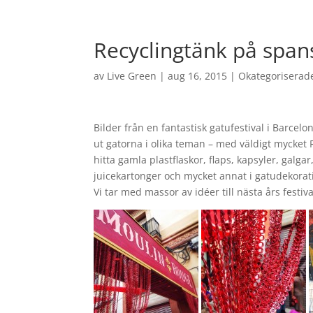
Recyclingtänk på spans
av
Live Green
|
aug 16, 2015
|
Okategoriserad
Bilder från en fantastisk gatufestival i Barce
ut gatorna i olika teman – med väldigt mycket R
hitta gamla plastflaskor, flaps, kapsyler, galg
juicekartonger och mycket annat i gatudekorat
Vi tar med massor av idéer till nästa års festiva