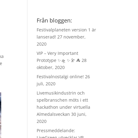
Från bloggen:
Festivalplaneten version 1 är
lanserad!
27 november,
2020
VIP – Very Important
ka
Prototype ✨🛸 ✨🔭 ⛺️
28
de
oktober, 2020
Festivalnostalgi online!
26
juli, 2020
Livemusikindustrin och
spelbranschen möts i ett
hackathon under virtuella
Almedalsveckan
30 juni,
2020
Pressmeddelande:
LiveGreen utvecklar VR-