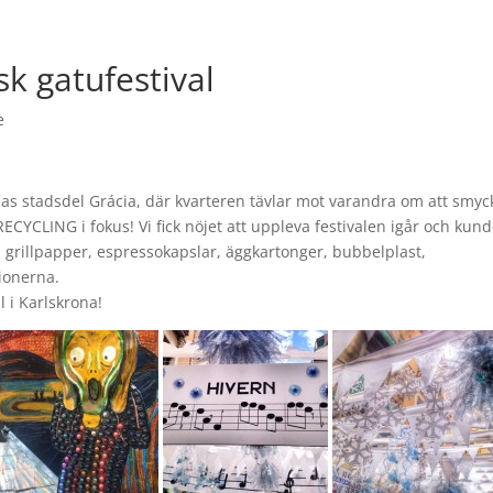
k gatufestival
e
lonas stadsdel Grácia, där kvarteren tävlar mot varandra om att smyc
ECYCLING i fokus! Vi fick nöjet att uppleva festivalen igår och kun
ar, grillpapper, espressokapslar, äggkartonger, bubbelplast,
ionerna.
l i Karlskrona!