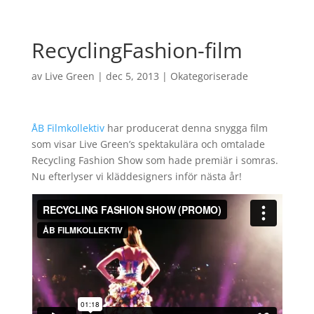
RecyclingFashion-film
av
Live Green
|
dec 5, 2013
|
Okategoriserade
ÅB Filmkollektiv
har producerat denna snygga film
som visar Live Green’s spektakulära och omtalade
Recycling Fashion Show som hade premiär i somras.
Nu efterlyser vi kläddesigners inför nästa år!