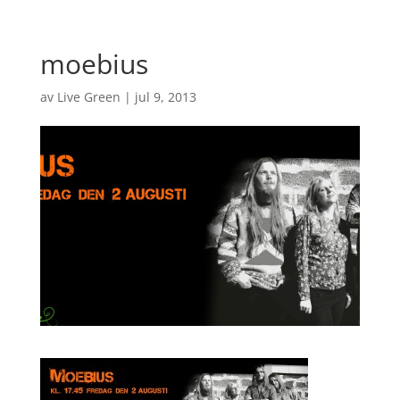
moebius
av
Live Green
|
jul 9, 2013