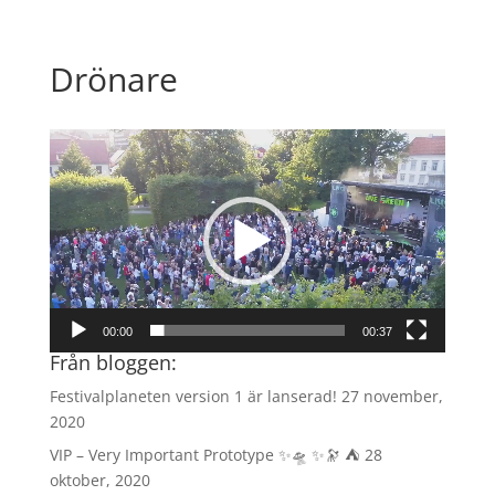
Drönare
Videospelare
00:00
00:37
Från bloggen:
Festivalplaneten version 1 är lanserad!
27 november,
2020
VIP – Very Important Prototype ✨🛸 ✨🔭 ⛺️
28
oktober, 2020