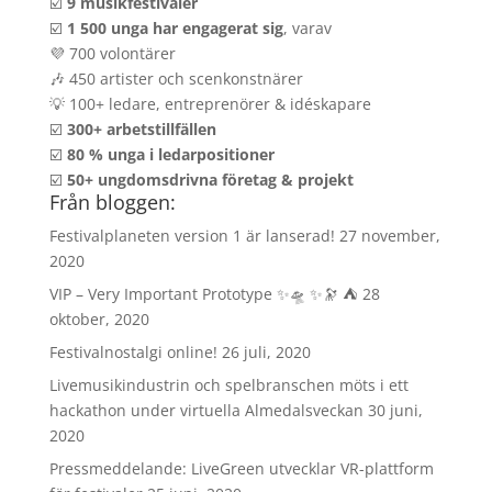
☑️
9 musikfestivaler
☑️
1 500 unga har engagerat sig
, varav
💜 700 volontärer
🎶 450 artister och scenkonstnärer
💡 100+ ledare, entreprenörer & idéskapare
☑️
300+ arbetstillfällen
☑️
80 % unga i ledarpositioner
☑️
50+ ungdomsdrivna företag & projekt
Från bloggen:
Festivalplaneten version 1 är lanserad!
27 november,
2020
VIP – Very Important Prototype ✨🛸 ✨🔭 ⛺️
28
oktober, 2020
Festivalnostalgi online!
26 juli, 2020
Livemusikindustrin och spelbranschen möts i ett
hackathon under virtuella Almedalsveckan
30 juni,
2020
Pressmeddelande: LiveGreen utvecklar VR-plattform