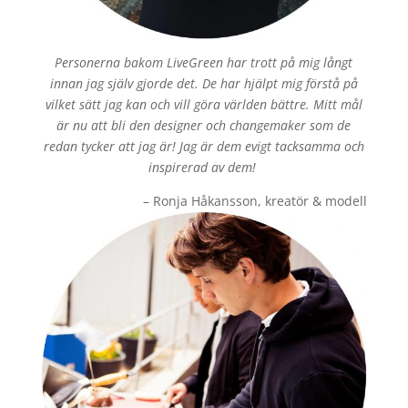
Personerna bakom LiveGreen har trott på mig långt
innan jag själv gjorde det. De har hjälpt mig förstå på
vilket sätt jag kan och vill göra världen bättre. Mitt mål
är nu att bli den designer och changemaker som de
redan tycker att jag är! Jag är dem evigt tacksamma och
inspirerad av dem!
– Ronja Håkansson, kreatör & modell