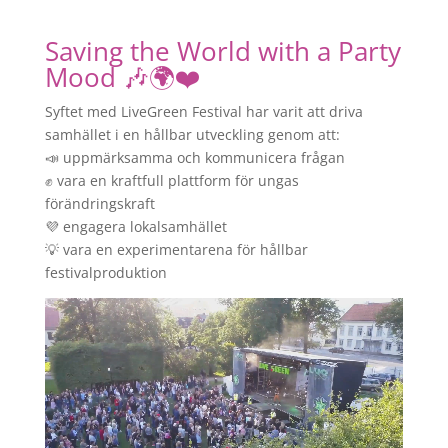
Saving the World with a Party
Mood 🎶🌍❤️
Syftet med LiveGreen Festival har varit att driva
samhället i en hållbar utveckling genom att:
📣 uppmärksamma och kommunicera frågan
✊ vara en kraftfull plattform för ungas
förändringskraft
💜 engagera lokalsamhället
💡 vara en experimentarena för hållbar
festivalproduktion