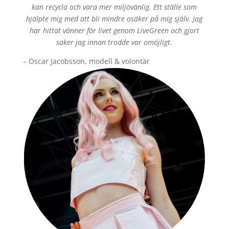
kan recycla och vara mer miljövänlig. Ett ställe som
hjälpte mig med att bli mindre osäker på mig själv. Jag
har hittat vänner för livet genom LiveGreen och gjort
saker jag innan trodde var omöjligt.
– Oscar Jacobsson, modell & volontär