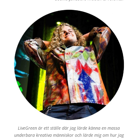
LiveGreen är ett ställe där jag lärde känna en massa
underbara kreativa människor och lärde mig om hur jag