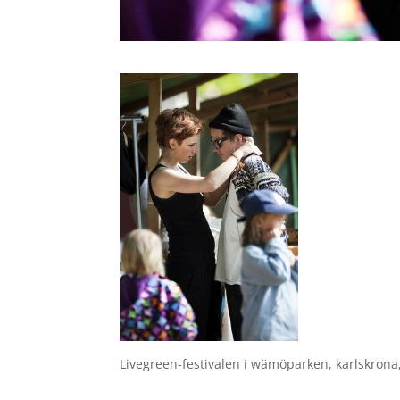
Livegreen-festivalen i wämöparken, karlskron