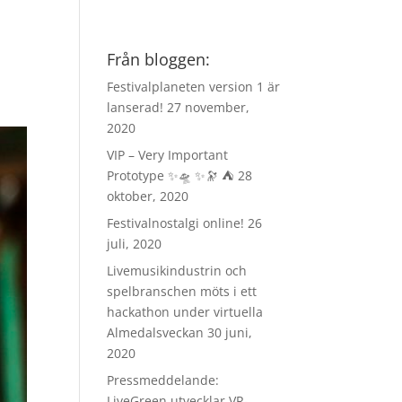
Från bloggen:
Festivalplaneten version 1 är
lanserad!
27 november,
2020
VIP – Very Important
Prototype ✨🛸 ✨🔭 ⛺️
28
oktober, 2020
Festivalnostalgi online!
26
juli, 2020
Livemusikindustrin och
spelbranschen möts i ett
hackathon under virtuella
Almedalsveckan
30 juni,
2020
Pressmeddelande:
LiveGreen utvecklar VR-