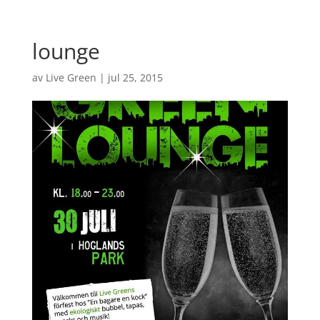
lounge
av
Live Green
|
jul 25, 2015