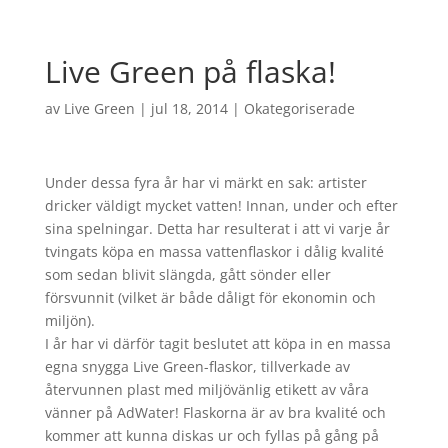
Live Green på flaska!
av
Live Green
|
jul 18, 2014
|
Okategoriserade
Under dessa fyra år har vi märkt en sak: artister
dricker väldigt mycket vatten! Innan, under och efter
sina spelningar. Detta har resulterat i att vi varje år
tvingats köpa en massa vattenflaskor i dålig kvalité
som sedan blivit slängda, gått sönder eller
försvunnit (vilket är både dåligt för ekonomin och
miljön).
I år har vi därför tagit beslutet att köpa in en massa
egna snygga Live Green-flaskor, tillverkade av
återvunnen plast med miljövänlig etikett av våra
vänner på AdWater! Flaskorna är av bra kvalité och
kommer att kunna diskas ur och fyllas på gång på