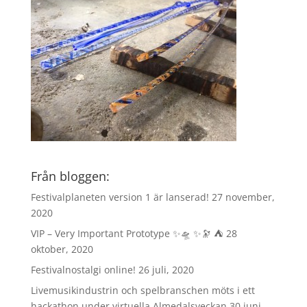
Från bloggen:
Festivalplaneten version 1 är lanserad!
27 november,
2020
VIP – Very Important Prototype ✨🛸 ✨🔭 ⛺️
28
oktober, 2020
Festivalnostalgi online!
26 juli, 2020
Livemusikindustrin och spelbranschen möts i ett
hackathon under virtuella Almedalsveckan
30 juni,