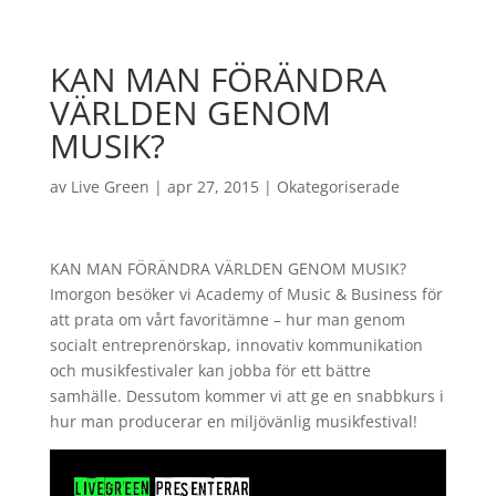
KAN MAN FÖRÄNDRA
VÄRLDEN GENOM
MUSIK?
av
Live Green
|
apr 27, 2015
|
Okategoriserade
KAN MAN FÖRÄNDRA VÄRLDEN GENOM MUSIK?
Imorgon besöker vi Academy of Music & Business för
att prata om vårt favoritämne – hur man genom
socialt entreprenörskap, innovativ kommunikation
och musikfestivaler kan jobba för ett bättre
samhälle. Dessutom kommer vi att ge en snabbkurs i
hur man producerar en miljövänlig musikfestival!