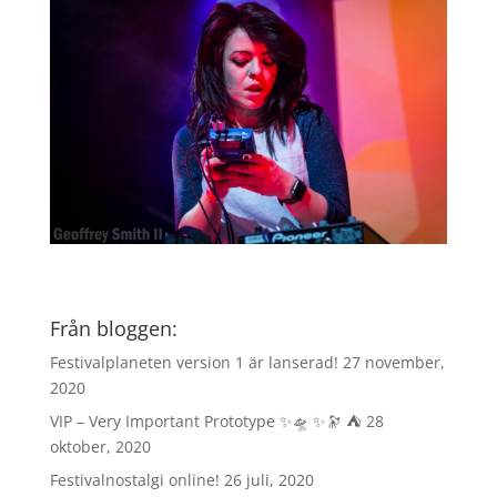
Från bloggen:
Festivalplaneten version 1 är lanserad!
27 november,
2020
VIP – Very Important Prototype ✨🛸 ✨🔭 ⛺️
28
oktober, 2020
Festivalnostalgi online!
26 juli, 2020