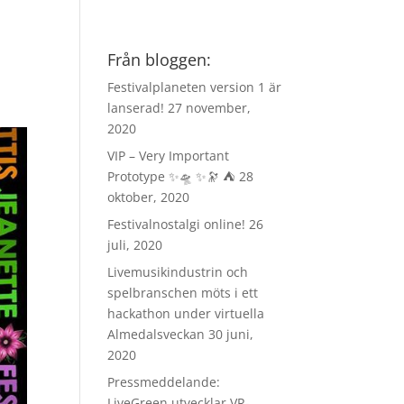
Från bloggen:
Festivalplaneten version 1 är
lanserad!
27 november,
2020
VIP – Very Important
Prototype ✨🛸 ✨🔭 ⛺️
28
oktober, 2020
Festivalnostalgi online!
26
juli, 2020
Livemusikindustrin och
spelbranschen möts i ett
hackathon under virtuella
Almedalsveckan
30 juni,
2020
Pressmeddelande:
LiveGreen utvecklar VR-