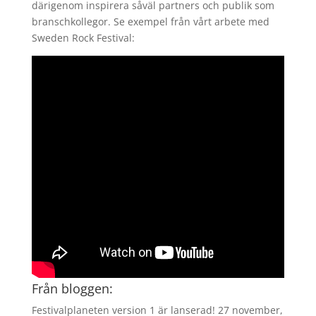
därigenom inspirera såväl partners och publik som
branschkollegor. Se exempel från vårt arbete med
Sweden Rock Festival:
Från bloggen:
Festivalplaneten version 1 är lanserad!
27 november,