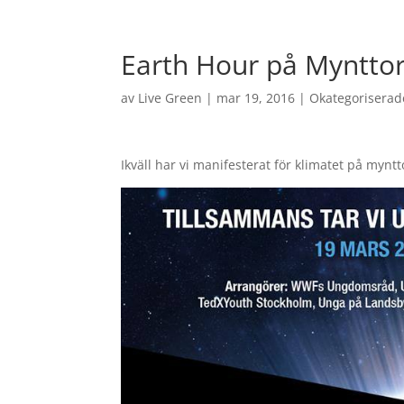
Earth Hour på Myntto
av
Live Green
|
mar 19, 2016
|
Okategoriserad
Ikväll har vi manifesterat för klimatet på myntt