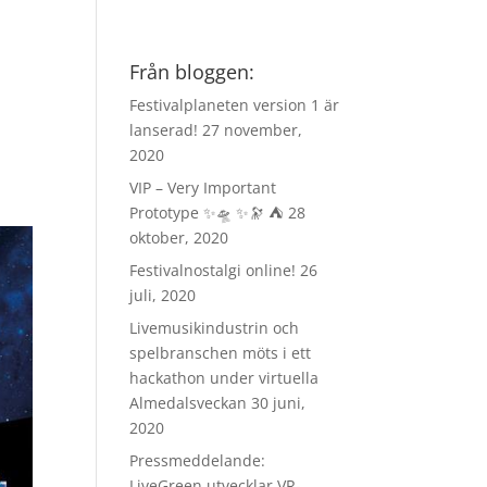
Från bloggen:
Festivalplaneten version 1 är
lanserad!
27 november,
2020
VIP – Very Important
Prototype ✨🛸 ✨🔭 ⛺️
28
oktober, 2020
Festivalnostalgi online!
26
juli, 2020
Livemusikindustrin och
spelbranschen möts i ett
hackathon under virtuella
Almedalsveckan
30 juni,
2020
Pressmeddelande:
LiveGreen utvecklar VR-