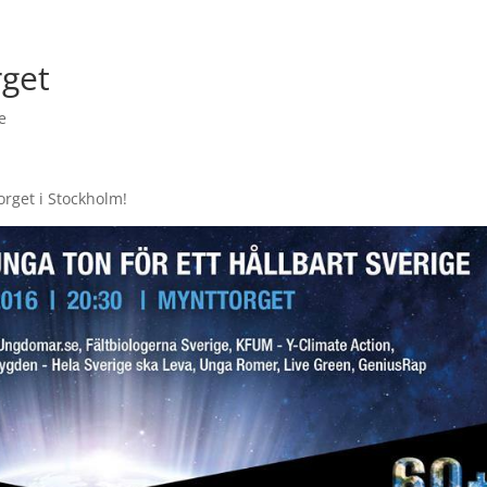
rget
e
orget i Stockholm!