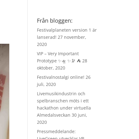
Från bloggen:
Festivalplaneten version 1 är
lanserad!
27 november,
2020
VIP – Very Important
Prototype ✨🛸 ✨🔭 ⛺️
28
oktober, 2020
Festivalnostalgi online!
26
juli, 2020
Livemusikindustrin och
spelbranschen möts i ett
hackathon under virtuella
Almedalsveckan
30 juni,
2020
Pressmeddelande:
LiveGreen utvecklar VR-