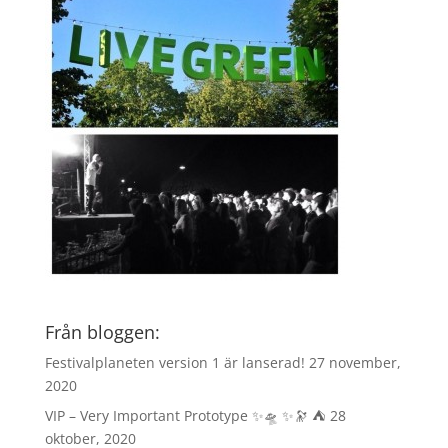
Från bloggen:
Festivalplaneten version 1 är lanserad!
27 november,
2020
VIP – Very Important Prototype ✨🛸 ✨🔭 ⛺️
28
oktober, 2020