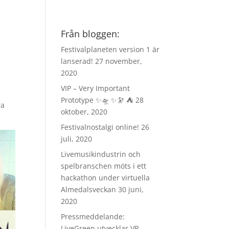
Från bloggen:
Festivalplaneten version 1 är
lanserad!
27 november,
2020
VIP – Very Important
Prototype ✨🛸 ✨🔭 ⛺️
28
ra
oktober, 2020
Festivalnostalgi online!
26
juli, 2020
Livemusikindustrin och
spelbranschen möts i ett
hackathon under virtuella
Almedalsveckan
30 juni,
2020
Pressmeddelande:
LiveGreen utvecklar VR-