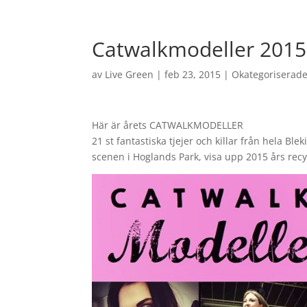
Catwalkmodeller 2015
av
Live Green
|
feb 23, 2015
|
Okategoriserad
Här är årets CATWALKMODELLER
21 st fantastiska tjejer och killar från hela Bl
scenen i Hoglands Park, visa upp 2015 års recy