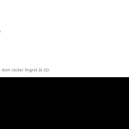
e
 dom räcker fingret åt SD: