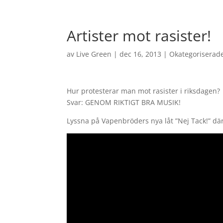
Artister mot rasister!
av
Live Green
|
dec 16, 2013
|
Okategoriserad
Hur protesterar man mot rasister i riksdagen?
Svar: GENOM RIKTIGT BRA MUSIK!
Lyssna på Vapenbröders nya låt ”Nej Tack!” där