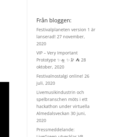
Från bloggen:
Festivalplaneten version 1 är
lanserad!
27 november,
2020
VIP – Very Important
Prototype ✨🛸 ✨🔭 ⛺️
28
oktober, 2020
Festivalnostalgi online!
26
juli, 2020
Livemusikindustrin och
spelbranschen möts i ett
hackathon under virtuella
Almedalsveckan
30 juni,
2020
Pressmeddelande:
LiveGreen utvecklar VR-