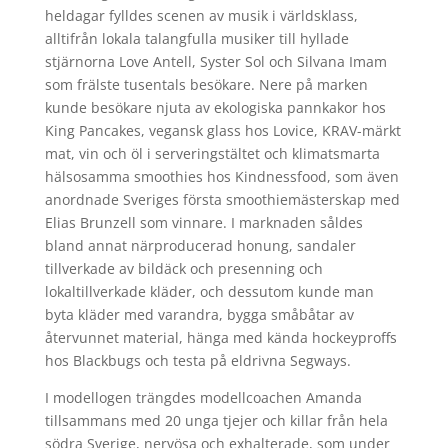
heldagar fylldes scenen av musik i världsklass,
alltifrån lokala talangfulla musiker till hyllade
stjärnorna Love Antell, Syster Sol och Silvana Imam
som frälste tusentals besökare. Nere på marken
kunde besökare njuta av ekologiska pannkakor hos
King Pancakes, vegansk glass hos Lovice, KRAV-märkt
mat, vin och öl i serveringstältet och klimatsmarta
hälsosamma smoothies hos Kindnessfood, som även
anordnade Sveriges första smoothiemästerskap med
Elias Brunzell som vinnare. I marknaden såldes
bland annat närproducerad honung, sandaler
tillverkade av bildäck och presenning och
lokaltillverkade kläder, och dessutom kunde man
byta kläder med varandra, bygga småbåtar av
återvunnet material, hänga med kända hockeyproffs
hos Blackbugs och testa på eldrivna Segways.
I modellogen trängdes modellcoachen Amanda
tillsammans med 20 unga tjejer och killar från hela
södra Sverige, nervösa och exhalterade, som under