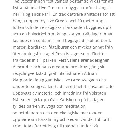
Två veckor innan festivalhelg bestämde vi oss för att
flytta på hela Live Green och bygga området längst
ner i Hoglands Park. En trädklättrare anlitades för att
hänga upp en ny Live Green-port 10 meter upp i
luften och den ekologiska marknaden byggdes upp
som en halvcirkel runt kungastatyn. Två dagar innan
lastades en container med begagnade soffor, bord,
mattor, bardiskar, fågelburar och mycket annat från
återvinningsföretaget Resolts lager som därefter
fraktades in till parken. Festivalens arenadesigner
Alexander och hans medarbetare drog igång sin
recyclingverkstad, graffitikonstnären Adrian
klargjorde den gigantiska Live Green-väggen och
under torsdagkvällen hade vi ett helt festivalområde
uppbyggt av material och inredning från skroten!
När solen gick upp över Karlskrona på fredagen
fylldes parken av yoga och meditation,
smoothiebaren och den ekologiska marknaden
öppnade sin försäljning och sedan var det full fart!
Från tidig eftermiddag till midnatt under två