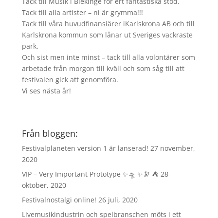
Tack till Musik i Blekinge för ert fantastiska stöd.
Tack till alla artister – ni är grymma!!!
Tack till våra huvudfinansiärer iKarlskrona AB och till
Karlskrona kommun som lånar ut Sveriges vackraste
park.
Och sist men inte minst – tack till alla volontärer som
arbetade från morgon till kväll och som såg till att
festivalen gick att genomföra.
Vi ses nästa år!
Från bloggen:
Festivalplaneten version 1 är lanserad!
27 november,
2020
VIP – Very Important Prototype ✨🛸 ✨🔭 ⛺️
28
oktober, 2020
Festivalnostalgi online!
26 juli, 2020
Livemusikindustrin och spelbranschen möts i ett