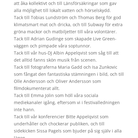
att åka kollektivt och till Länsförsäkringar som gav
alla möjlighet till lokalt vatten och hörselskydd.
Tack till Tobias Lundström och Thomas Berg för god
klimatsmart mat och dricka, och till Subway för extra
gröna mackor och matbiljetter till våra volontärer.
Tack till Adrian Gudinge som skapade Live Green-
väggen och pimpade våra soptunnor.
Tack till vår hus-DJ Albin Appelqvist som såg till att
det alltid fanns skön musik från scenen.
Tack till fotograferna Maria Gadd och Isa Zunkovic
som fångat den fantastiska stämningen i bild, och till
Olle Andersson och Oliver Andersson som
filmdokumenterat allt.
Tack till Emma Jolin som höll våra sociala
mediekanaler igång, eftersom vi i festivalledningen
inte hann.
Tack till vår konferencier Bitte Appelqvist som
underhåller och chockerar publiken, och till
sidekicken Sissa Pagels som bjuder på sig själv i alla
lägen.